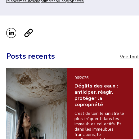
relance/mesures/maprimerenov-coproprietes
Posts recents
Voir tout
06/2026
Dégâts des eaux :
anticiper, réagir,
protéger la
copropriété
C’est de loin le sinistre le
plus fréquent dans les
immeubles collectifs. Et
dans les immeubles
franciliens, le